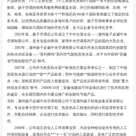
产品研究所、1个工艺研究所、1个工程研究所和6个国际**水平的综合检测实
验室。扬子空调的销售和服务网络覆盖全国，并已经相继同欧洲、非洲、中
东、南美、东南亚等世界30多个**和地区的300多个国际客商建立了稳定的业
务关系，以优秀的品质赢得众多海外客户的好评。扬子空调将秉承全球化营
销战略，继续加大国际市场的开拓力度，全力以赴参与全球化竞争。
2002年底，扬子空调总公司成立了中外合资企业——滁州扬子必威中央
空调有限公司，是专业提供商用、家用中央空调系列产品的国内大型企业。
2005年，滁州扬子必威中央空调有限公司成功开发出我国第四代创新型
的热水供应设备-----“普利斯特”系列空气能热泵热水器，并于当年获得“安徽
省节能创新型产品”称号。
2007年，公司作为热泵热水器**标准的主要起草单位之一，制定了中国
热泵热水器行业的**部**产品标准；同年与瑞典**能源研究中心合作开发的
水（地）源热泵系列产品投入批量提供，该产品先后获得省市级、部级“重大
科技攻关项目”称号。2008年10月，安徽省建设厅对该项目进行了技术和应用
的鉴定，在全国范围内作为重点推广的创新性节能产品。
另外，滁州扬子必威中央空调有限公司下设滁州扬子机电设备安装有限公
司，专业从事大型中央空调工程、热泵热水工程项目的设计和监理和安装工
作，并配合经销商、企业进行技术输出、项目输出，同时进行新型技术研
究。
2008年，公司成立农业人工环境事业部，为农业种植业提供专用的人工
环境控制设备，该项目符合**“十一五”计划的三农政策，具有广泛的市场前