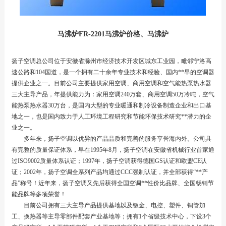
马沸炉FR-2201马沸炉价格、马沸炉
扬子空调总公司位于安徽省滁州市经济技术开发区城东工业园，毗邻宁洛高
速公路和104国道，是一个拥有二十余年专业技术和经验、国内**早的空调器
提供企业之一。目前公司主要提供家用空调、商用空调和空气能热泵热水器
三大主导产品，年提供能力为：家用空调240万套、商用空调50万冷吨，空气
能热泵热水器30万台，是国内大型的专业暖通和制冷设备制造企业和出口基
地之一，也是国内致力于人工环境工程研究和节能环保技术研究**潜力的企
业之一。
多年来，扬子空调以优异的产品品质和完善的服务享誉海内外。公司具
有完整的质量保证体系，早在1995年8月，扬子空调在安徽省机械行业首家通
过ISO9002质量体系认证；1997年，扬子空调获得德国GS认证和欧盟CE认
证；2002年，扬子空调全系列产品均通过CCC强制认证，并全部获得“**产
品”称号！近年来，扬子空调又先后获得全国空调**性价比品牌、全国畅销节
能品牌等多项荣誉！
目前公司拥有三大主导产品提供基地以及钣金、电控、塑件、铜管加
工、换热器等主导零部件配套产业基地等；拥有1个省级技术中心，下设3个