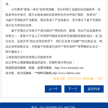
景。
公司秉承“垂直一体化”的经营策略，充分利用工业园区的优越条件，采
取多种合作形式，吸引全国各地的供应商和合作伙伴落户园区、投资兴厂，
为扬子空调提供产业配套，逐步形成了产业链集合，充分显示了扬子空调的
强大实力和良好信誉。
扬子空调总公司致力于成为国内**秀的制冷、暖通、热水产品及服务供
应商之一，更致力于在人工环境和节能技术的研究领域取得领先地位！在“品
位生活、品质共享”的企业理念指导下，我们正在努力创建**的法制企业、精
品企业和创新企业，为把扬子发展成为业内**有价值和**受尊敬的企业之一
而不懈奋斗！
上海发瑞仪器科技有限公司版权所有
此文章有
上海发瑞仪器
诚意提供，转载时请注明出处！
恒温恒湿试验箱，烘箱，盐雾试验机，http://www.faruiyiqi.com
拉力机
，
拉力试验机
，
**材料试验机
,
http://www.shfarui.com/
发表日期：2011/11/24 浏览次数：7538
上一个
下一个
返回列表
电话：
021-54303869
021-34675766