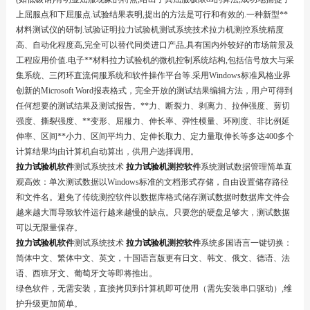
上屈服点和下屈服点.试验结果表明,提出的方法是可行和有效的.一种新型**
材料测试仪的研制.试验证明拉力试验机测试系统技术拉力机测控系统精度
高、自动化程度高,完全可以替代同类进口产品,具有国内外较好的市场前景及
工程应用价值.电子**材料拉力试验机的微机控制系统结构,包括信号放大与采
集系统、三闭环直流伺服系统和软件操作平台等.采用Windows标准风格业界
创新的Microsoft Word报表格式，完全开放的测试结果编辑方法，用户可得到
任何想要的测试结果及测试报告。**力、断裂力、剥离力、拉伸强度、剪切
强度、撕裂强度、**变形、屈服力、伸长率、弹性模量、环刚度、非比例延
伸率、区间**小力、区间平均力、定伸长取力、定力量取伸长等多达400多个
计算结果均由计算机自动算出，供用户选择调用。
拉力试验机
软件
测试系统技术
拉力试验机
测控软件
系统测试数据管理简单直
观高效：单次测试数据以Windows标准的文档形式存储，自由设置储存路径
和文件名。避免了传统测控软件以数据库格式储存测试数据时数据库文件会
越来越大而导致软件运行越来越慢的缺点。只要您的硬盘足够大，测试数据
可以无限量保存。
拉力试验机
软件
测试系统技术
拉力试验机
测控软件
系统多国语言一键切换：
简体中文、繁体中文、英文，十国语言版更有日文、韩文、俄文、德语、法
语、西班牙文、葡萄牙文等即将推出。
绿色软件，无需安装，直接拷贝到计算机即可使用（需先安装串口驱动）,维
护升级更加简单。