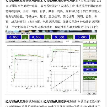
拉力试验机
软件
测试系统技术
拉力试验机
测控软件
系统
上下位机采用RS-232
串口通讯.全文对硬件电路、软件系统进行了设计和开发,成功适用于测定各种
材料在拉伸、压缩、弯曲、剪切、撕裂、剥离、穿刺等状态下的力学性能及
有关物理参数。可做拉伸、压缩、三点抗弯、四点抗弯、剪切、撕裂、剥
离、成品鞋穿刺、纸箱持压、泡棉循环压缩、弹簧拉压及各种动静态循环测
试。 并对影响电子**材料试验机精度、稳定性的几项关键技术进行了研究.
拉力试验机
软件
测试系统技术
拉力试验机
测控软件
系统针对典型的塑性材料
(如低碳钢)有明显屈服现象的特点,给出了其屈服极限σs的算法,成功地捕捉了