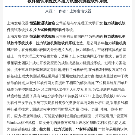
软件测试系统技术拉力试验机测控软件系统
来源： 作者：上海发瑞仪器
上海发瑞仪器
恒温恒湿试验箱
公司前期与华东理工大学开发
拉力试验机
软
件
测试系统技术
拉力试验机
测控软件
系统。
上海发瑞仪器
恒温恒湿试验箱
公司拥有目前国内**为先进的
拉力试验机
测
试软件系统技术，拉力试验机测控软件系统
改造。是公司多年
拉力试验机测
试
经验，在分析和比较国内外先进拉力机，拉力试验机，
**材料试验机
的基
础上，向华东理工大学提供方案，选用了上下位机协同工作的模式，在导师
带领硕士团队并成功开发及应用的成熟成品拉力机测控系统。过程中方案选
择、抗干扰及屈服极限测定等问题,进行了分析研究,在分析2种技改方案特点
的基础上,拉力机测试系统采用基于通用微机的技改方案,根据测量过程中干扰
信号的特点,从硬件和软件两方面提出了相应的解决措施,下位机系统采用单片
机作为主控制器,240×64点阵的LCD作为人机交互界面,为实现测控系统的高
精度特性,选用了具有24位分辨率的AD转换器AD7731.上位机系统以LabView
为软件开发平台,系统可实现多种复杂的数据采集与处理分析功能,采用多线程
并行处理技术，测试过程中实时同时显示力量-位移、力量-时间、位移-时
间、应力-应变等曲线，可随意切换到想看的曲线画面，并可查看用户设置等
Windows标准风格，层次分明的操作方式加上详尽的帮助文档和提示使之成
为目前试验机行业，
拉力机，拉力试验机，
**材料试验机
**简单易用的软件.